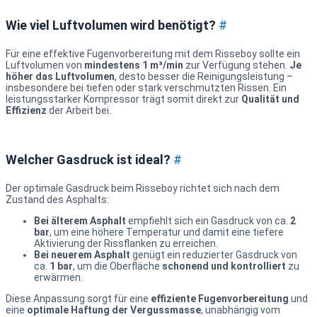
Wie viel Luftvolumen wird benötigt?
#
Für eine effektive Fugenvorbereitung mit dem Risseboy sollte ein
Luftvolumen von
mindestens 1 m³/min
zur Verfügung stehen.
Je
höher das Luftvolumen
, desto besser die Reinigungsleistung –
insbesondere bei tiefen oder stark verschmutzten Rissen. Ein
leistungsstarker Kompressor trägt somit direkt zur
Qualität und
Effizienz
der Arbeit bei.
Welcher Gasdruck ist ideal?
#
Der optimale Gasdruck beim Risseboy richtet sich nach dem
Zustand des Asphalts:
Bei älterem Asphalt
empfiehlt sich ein Gasdruck von ca.
2
bar
, um eine höhere Temperatur und damit eine tiefere
Aktivierung der Rissflanken zu erreichen.
Bei neuerem Asphalt
genügt ein reduzierter Gasdruck von
ca.
1 bar
, um die Oberfläche
schonend und kontrolliert
zu
erwärmen.
Diese Anpassung sorgt für eine
effiziente Fugenvorbereitung
und
eine
optimale Haftung der Vergussmasse
, unabhängig vom