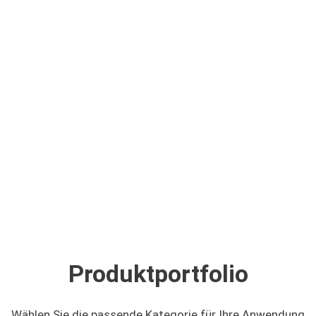
RR Shop
messe
messe
Produktportfolio
Wählen Sie die passende Kategorie für Ihre Anwendung