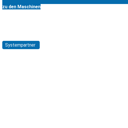
zu den Maschinen
Willkommen bei der Richard Rupprecht GmbH
Systeme zur Straßeninstandhaltung
Systempartner