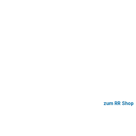
zum RR Shop
In unserem Shop finden Sie Zubehörteile, Wartungs- und
Ersatzteile passend zu Ihrer RR-Maschine.