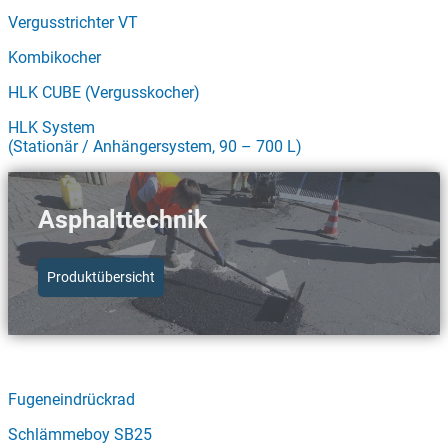
Vergusstrichter VT
Kombikocher
HLK CUBE (Vergusskocher)
HLK System
(Stationär / Anhängersystem, 90 – 700 L)
Asphalttechnik
Produktübersicht
Schnellzugriff Asphalttechnik
Fugeneindrückrad
Schlämmeboy SB25