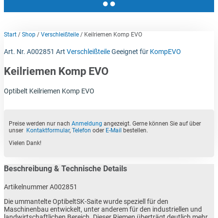
Start
/
Shop
/
Verschleißteile
/ Keilriemen Komp EVO
Art. Nr.
A002851
Art
Verschleißteile
Geeignet für
KompEVO
Keilriemen Komp EVO
Optibelt Keilriemen Komp EVO
Preise werden nur nach
Anmeldung
angezeigt. Gerne können Sie auf über
unser
Kontaktformular
,
Telefon
oder
E-Mail
bestellen.
Vielen Dank!
Beschreibung & Technische Details
Artikelnummer A002851
Die ummantelte OptibeltSK-Saite wurde speziell für den
Maschinenbau entwickelt, unter anderem für den industriellen und
landwirtschaftlichen Bereich. Dieser Riemen überträgt deutlich mehr