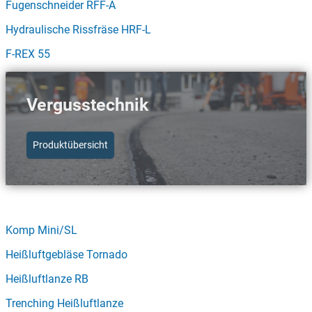
Fugenschneider RFF-A
Hydraulische Rissfräse HRF-L
F-REX 55
Vergusstechnik
Produktübersicht
Schnellzugriff Vergusstechnik
Komp Mini/SL
Heißluftgebläse Tornado
Heißluftlanze RB
Trenching Heißluftlanze