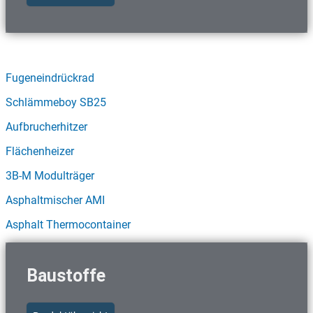
Schnellzugriff Asphalttechnik
Fugeneindrückrad
Schlämmeboy SB25
Aufbrucherhitzer
Flächenheizer
3B-M Modulträger
Asphaltmischer AMI
Asphalt Thermocontainer
Baustoffe