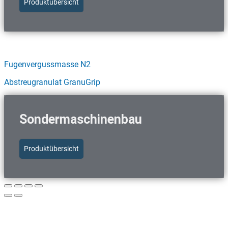
Produktübersicht
Schnellzugriff Baustoffe
Fugenvergussmasse N2
Abstreugranulat GranuGrip
Sondermaschinenbau
Produktübersicht