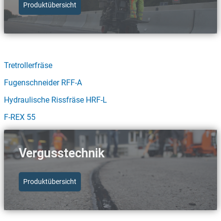
Produktübersicht
Schnellzugriff Fräs- & Schneidtechnik
Tretrollerfräse
Fugenschneider RFF-A
Hydraulische Rissfräse HRF-L
F-REX 55
Vergusstechnik
Produktübersicht