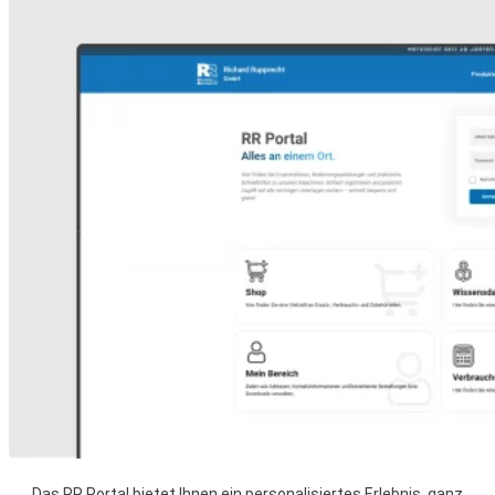
Das RR Portal bietet Ihnen ein personalisiertes Erlebnis, ganz