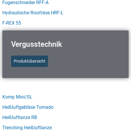
Fugenschneider RFF-A
Hydraulische Rissfräse HRF-L
F-REX 55
Vergusstechnik
Produktübersicht
Schnellzugriff Vergusstechnik
Komp Mini/SL
Heißluftgebläse Tornado
Heißluftlanze RB
Trenching Heißluftlanze